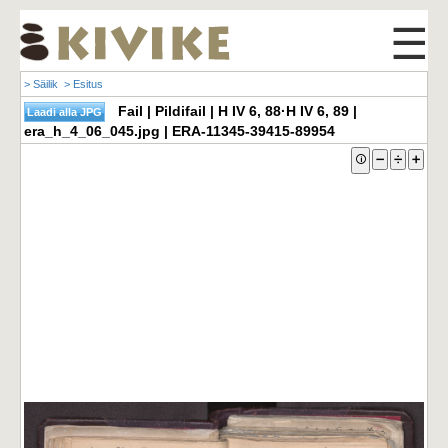
☰
> Säilik
> Esitus
Fail | Pildifail | H IV 6, 88·H IV 6, 89 |
era_h_4_06_045.jpg | ERA-11345-39415-89954