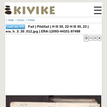
☰
> Säilik
> Esitus
> Palad
Fail | Pildifail | H III 30, 22·H III 30, 23 |
era_h_3_30_012.jpg | ERA-12093-44331-97498