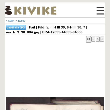
☰
> Säilik
> Esitus
Fail | Pildifail | H III 30, 6·H III 30, 7 |
era_h_3_30_004.jpg | ERA-12093-44333-94006