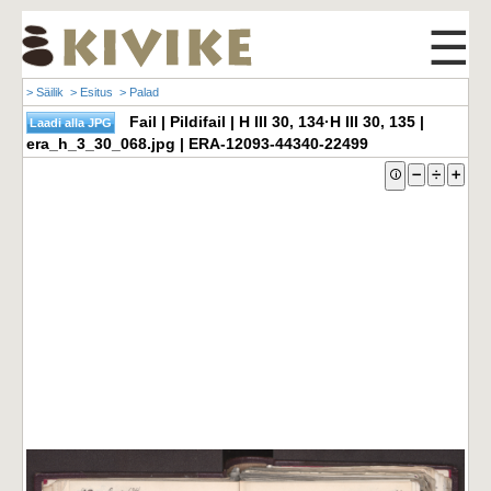
☰
> Säilik
> Esitus
> Palad
Fail | Pildifail | H III 30, 134·H III 30, 135 |
era_h_3_30_068.jpg | ERA-12093-44340-22499