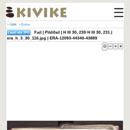
☰
> Säilik
> Esitus
Fail | Pildifail | H III 30, 230·H III 30, 231 |
era_h_3_30_116.jpg | ERA-12093-44340-43889