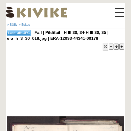
☰
> Säilik
> Esitus
Fail | Pildifail | H III 30, 34·H III 30, 35 |
era_h_3_30_018.jpg | ERA-12093-44341-00178