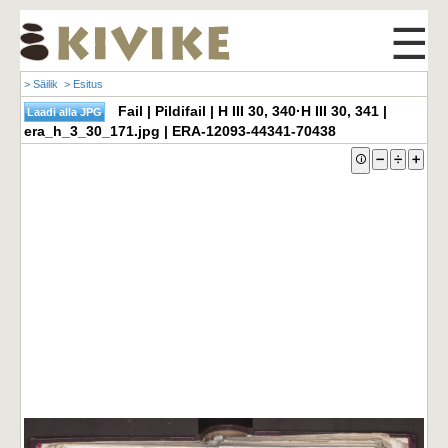
☰
> Säilik
> Esitus
Fail | Pildifail | H III 30, 340·H III 30, 341 |
era_h_3_30_171.jpg | ERA-12093-44341-70438