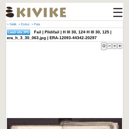
☰
> Säilik
> Esitus
> Pala
Fail | Pildifail | H III 30, 124·H III 30, 125 |
era_h_3_30_063.jpg | ERA-12093-44342-20297