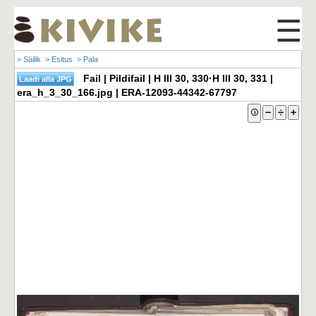
☰
> Säilik
> Esitus
> Pala
Fail | Pildifail | H III 30, 330·H III 30, 331 |
era_h_3_30_166.jpg | ERA-12093-44342-67797