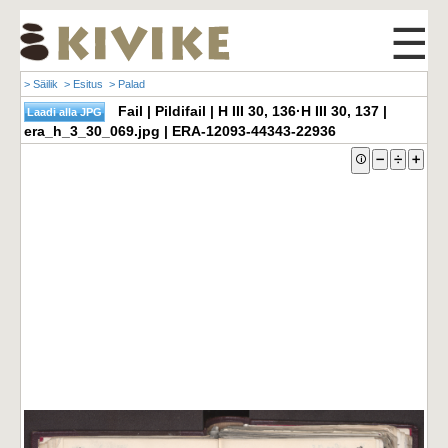
☰
> Säilik
> Esitus
> Palad
Fail | Pildifail | H III 30, 136·H III 30, 137 |
era_h_3_30_069.jpg | ERA-12093-44343-22936