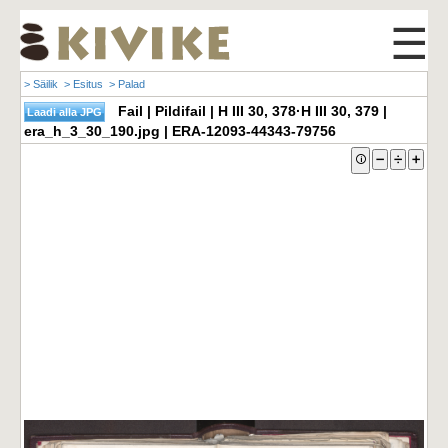
☰
> Säilik
> Esitus
> Palad
Fail | Pildifail | H III 30, 378·H III 30, 379 |
era_h_3_30_190.jpg | ERA-12093-44343-79756