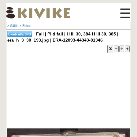
☰
> Säilik
> Esitus
Fail | Pildifail | H III 30, 384·H III 30, 385 |
era_h_3_30_193.jpg | ERA-12093-44343-81346