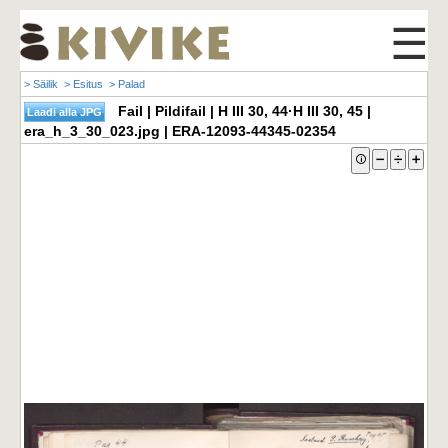
☰
> Säilik
> Esitus
> Palad
Fail | Pildifail | H III 30, 44·H III 30, 45 |
era_h_3_30_023.jpg | ERA-12093-44345-02354