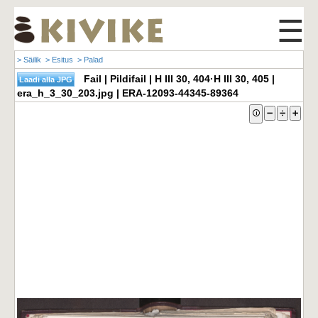
☰
> Säilik
> Esitus
> Palad
Fail | Pildifail | H III 30, 404·H III 30, 405 |
era_h_3_30_203.jpg | ERA-12093-44345-89364