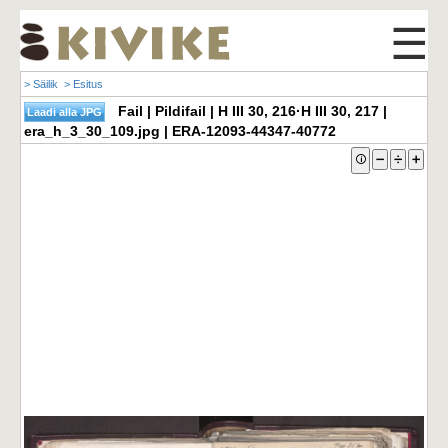
☰
> Säilik
> Esitus
Fail | Pildifail | H III 30, 216·H III 30, 217 |
era_h_3_30_109.jpg | ERA-12093-44347-40772