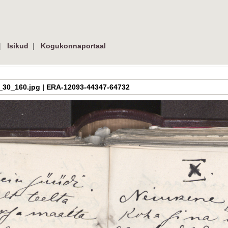
|
|
Isikud
Kogukonnaportaal
a_h_3_30_160.jpg | ERA-12093-44347-64732