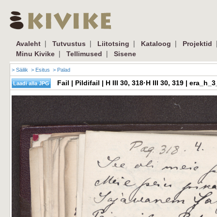
|
|
|
|
Avaleht
Tutvustus
Liitotsing
Kataloog
Projektid
|
|
Minu Kivike
Tellimused
Sisene
> Säilik
> Esitus
> Palad
Fail | Pildifail | H III 30, 318·H III 30, 319 | er