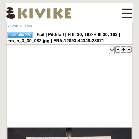
☰
> Säilik
> Esitus
Fail | Pildifail | H III 30, 162·H III 30, 163 |
era_h_3_30_082.jpg | ERA-12093-44348-28671