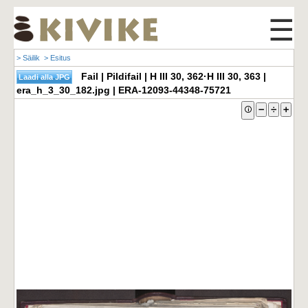
☰
> Säilik
> Esitus
Fail | Pildifail | H III 30, 362·H III 30, 363 |
era_h_3_30_182.jpg | ERA-12093-44348-75721