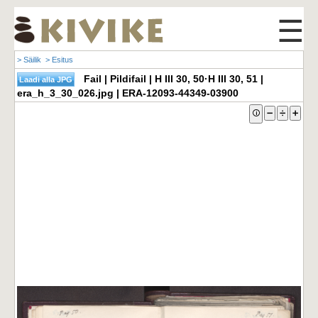
☰
> Säilik
> Esitus
Fail | Pildifail | H III 30, 50·H III 30, 51 |
era_h_3_30_026.jpg | ERA-12093-44349-03900