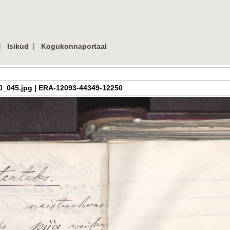
|
|
Isikud
Kogukonnaportaal
h_3_30_045.jpg | ERA-12093-44349-12250