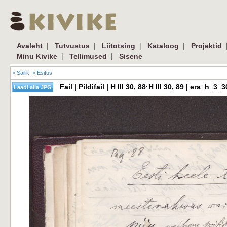
|
|
|
|
Avaleht
Tutvustus
Liitotsing
Kataloog
Projektid
|
|
Minu Kivike
Tellimused
Sisene
> Säilik
> Esitus
Fail | Pildifail | H III 30, 88·H III 30, 89 | era_