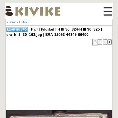
☰
> Säilik
> Esitus
Fail | Pildifail | H III 30, 324·H III 30, 325 |
era_h_3_30_163.jpg | ERA-12093-44349-66400