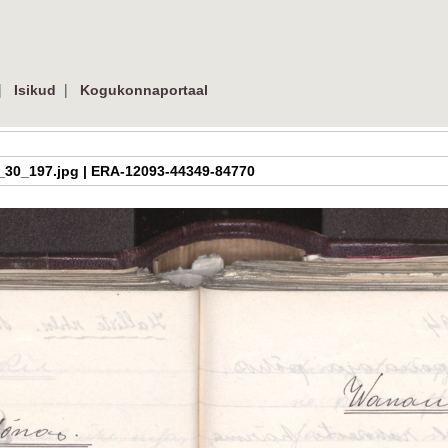
|
|
Isikud
Kogukonnaportaal
a_h_3_30_197.jpg | ERA-12093-44349-84770