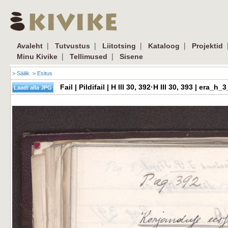
|
|
|
|
Avaleht
Tutvustus
Liitotsing
Kataloog
Projektid
|
|
Minu Kivike
Tellimused
Sisene
> Säilik
> Esitus
Fail | Pildifail | H III 30, 392·H III 30, 393 | er