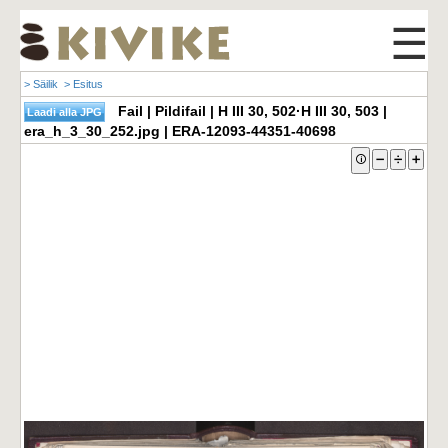
☰
> Säilik
> Esitus
Fail | Pildifail | H III 30, 502·H III 30, 503 |
era_h_3_30_252.jpg | ERA-12093-44351-40698