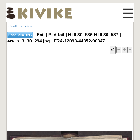
☰
> Säilik
> Esitus
Fail | Pildifail | H III 30, 586·H III 30, 587 |
era_h_3_30_294.jpg | ERA-12093-44352-90347