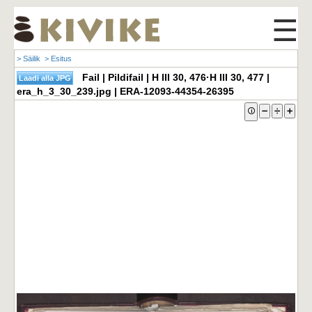
☰
> Säilik
> Esitus
Fail | Pildifail | H III 30, 476·H III 30, 477 |
era_h_3_30_239.jpg | ERA-12093-44354-26395