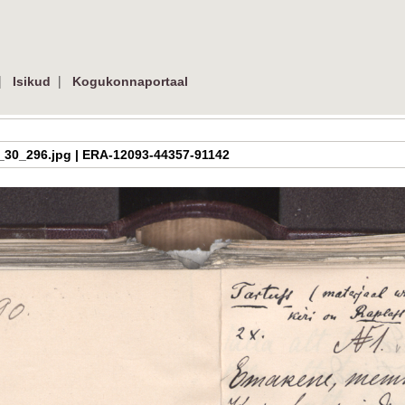
|
|
Isikud
Kogukonnaportaal
a_h_3_30_296.jpg | ERA-12093-44357-91142