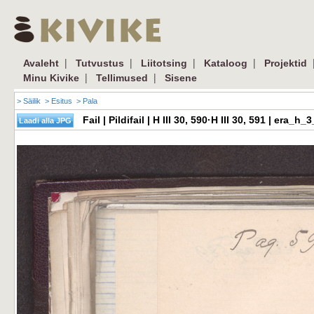
|
|
|
|
Avaleht
Tutvustus
Liitotsing
Kataloog
Projektid
|
|
Minu Kivike
Tellimused
Sisene
> Säilik
> Esitus
> Pala
Fail | Pildifail | H III 30, 590·H III 30, 591 | er