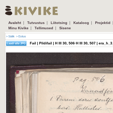
|
|
|
|
Avaleht
Tutvustus
Liitotsing
Kataloog
Projektid
|
|
Minu Kivike
Tellimused
Sisene
> Säilik
> Esitus
Fail | Pildifail | H III 30, 506·H III 30, 507 | er