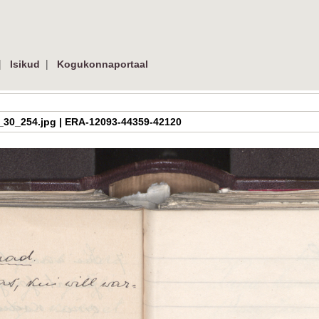
|
|
Isikud
Kogukonnaportaal
a_h_3_30_254.jpg | ERA-12093-44359-42120