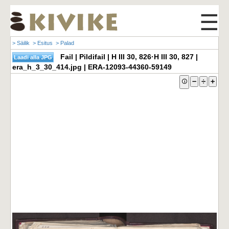
☰
> Säilik
> Esitus
> Palad
Fail | Pildifail | H III 30, 826·H III 30, 827 |
era_h_3_30_414.jpg | ERA-12093-44360-59149