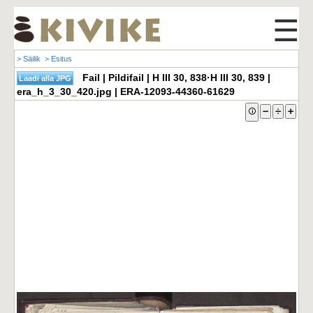
☰
> Säilik
> Esitus
Fail | Pildifail | H III 30, 838·H III 30, 839 |
era_h_3_30_420.jpg | ERA-12093-44360-61629