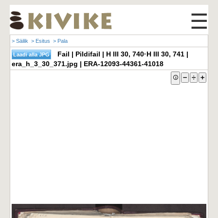
☰
> Säilik
> Esitus
> Pala
Fail | Pildifail | H III 30, 740·H III 30, 741 |
era_h_3_30_371.jpg | ERA-12093-44361-41018