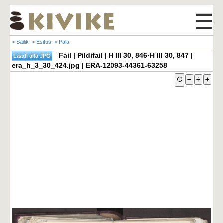
☰
> Säilik
> Esitus
> Pala
Fail | Pildifail | H III 30, 846·H III 30, 847 |
era_h_3_30_424.jpg | ERA-12093-44361-63258