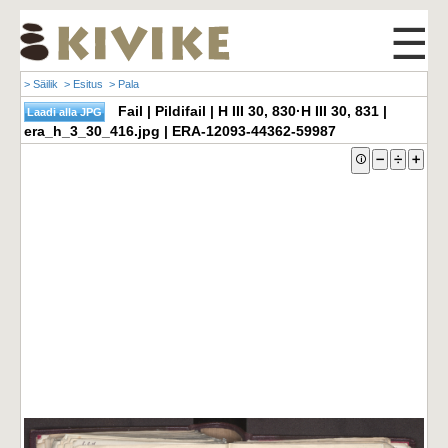
☰
> Säilik
> Esitus
> Pala
Fail | Pildifail | H III 30, 830·H III 30, 831 |
era_h_3_30_416.jpg | ERA-12093-44362-59987