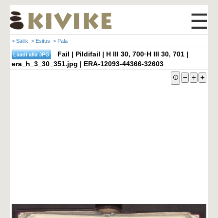
☰
> Säilik
> Esitus
> Pala
Fail | Pildifail | H III 30, 700·H III 30, 701 |
era_h_3_30_351.jpg | ERA-12093-44366-32603