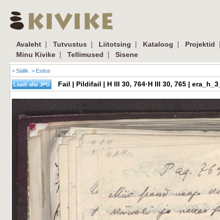
|
|
|
|
Avaleht
Tutvustus
Liitotsing
Kataloog
Projektid
|
|
Minu Kivike
Tellimused
Sisene
> Säilik
> Esitus
Fail | Pildifail | H III 30, 764·H III 30, 765 | er