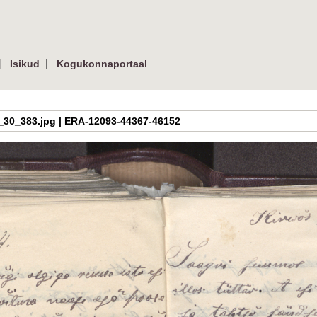
|
|
Isikud
Kogukonnaportaal
a_h_3_30_383.jpg | ERA-12093-44367-46152