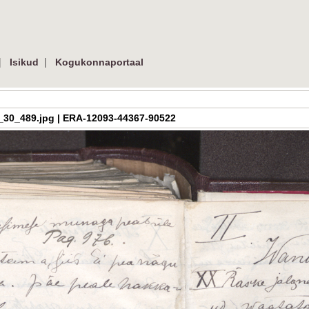
|
|
Isikud
Kogukonnaportaal
a_h_3_30_489.jpg | ERA-12093-44367-90522