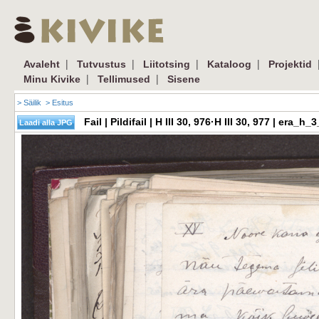
|
|
|
|
Avaleht
Tutvustus
Liitotsing
Kataloog
Projektid
|
|
Minu Kivike
Tellimused
Sisene
> Säilik
> Esitus
Fail | Pildifail | H III 30, 976·H III 30, 977 | er