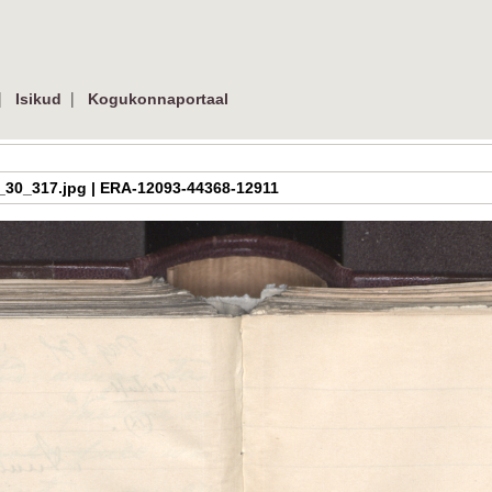
|
|
Isikud
Kogukonnaportaal
a_h_3_30_317.jpg | ERA-12093-44368-12911