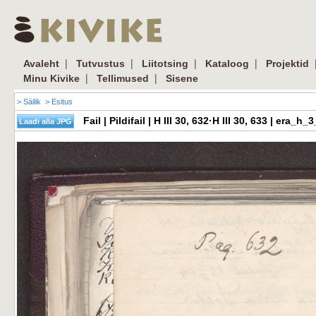
|
|
|
|
Avaleht
Tutvustus
Liitotsing
Kataloog
Projektid
|
|
Minu Kivike
Tellimused
Sisene
> Säilik
> Esitus
Fail | Pildifail | H III 30, 632·H III 30, 633 | er