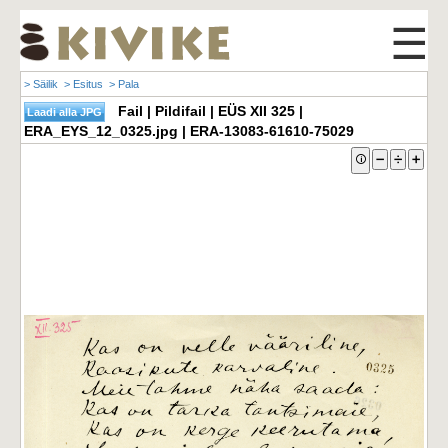
☰
> Säilik
> Esitus
> Pala
Fail | Pildifail | EÜS XII 325 |
ERA_EYS_12_0325.jpg | ERA-13083-61610-75029