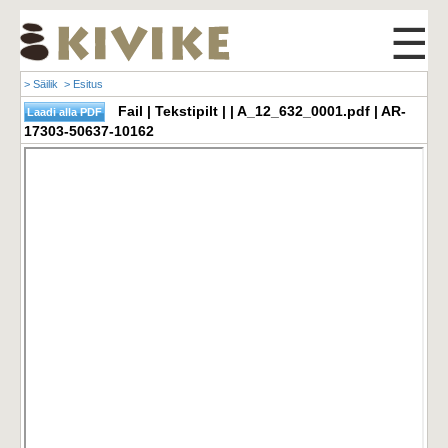
☰
> Säilik
> Esitus
Fail | Tekstipilt | | A_12_632_0001.pdf | AR-
17303-50637-10162