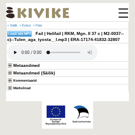
☰
> Säilik
> Esitus
> Pala
Fail | Helifail | RKM, Mgn. II 37 c | M2-0037--
c)--Tulen_aga_tyosta__l.mp3 | ERA-17174-41832-32807
Metaandmed
Metaandmed (Säilik)
Kommentaarid
Märksõnad