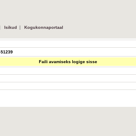
|
|
Isikud
Kogukonnaportaal
0-51239
Faili avamiseks logige sisse