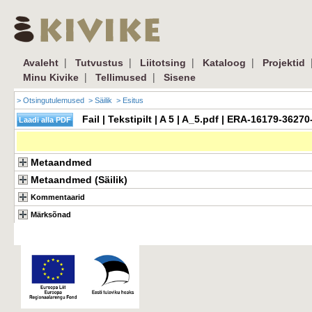
|
|
|
|
Avaleht
Tutvustus
Liitotsing
Kataloog
Projektid
|
|
Minu Kivike
Tellimused
Sisene
> Otsingutulemused
> Säilik
> Esitus
Fail | Tekstipilt | A 5 | A_5.pdf | ERA-16179-3627
Metaandmed
Metaandmed (Säilik)
Kommentaarid
Märksõnad