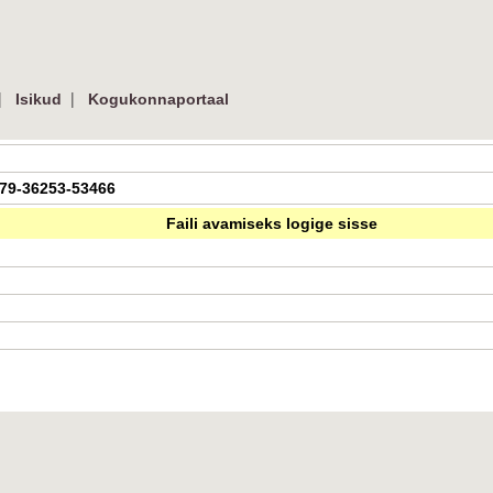
|
|
Isikud
Kogukonnaportaal
6179-36253-53466
Faili avamiseks logige sisse