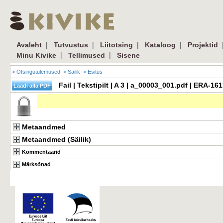
|
|
|
|
Avaleht
Tutvustus
Liitotsing
Kataloog
Projektid
|
|
Minu Kivike
Tellimused
Sisene
> Otsingutulemused
> Säilik
> Esitus
Fail | Tekstipilt | A 3 | a_00003_001.pdf | ERA-1
Metaandmed
Metaandmed (Säilik)
Kommentaarid
Märksõnad