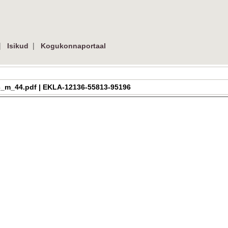
|
|
Isikud
Kogukonnaportaal
163_m_44.pdf | EKLA-12136-55813-95196