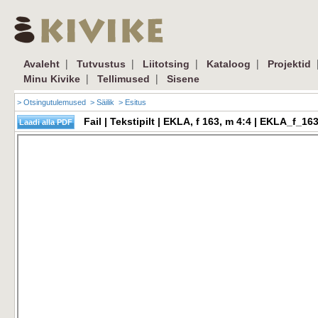
|
|
|
|
Avaleht
Tutvustus
Liitotsing
Kataloog
Projektid
|
|
Minu Kivike
Tellimused
Sisene
> Otsingutulemused
> Säilik
> Esitus
Fail | Tekstipilt | EKLA, f 163, m 4:4 | EKLA_f_