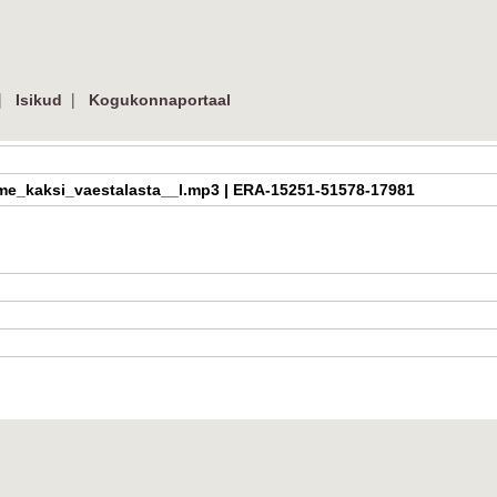
|
|
Isikud
Kogukonnaportaal
Oh_me_kaksi_vaestalasta__l.mp3 | ERA-15251-51578-17981