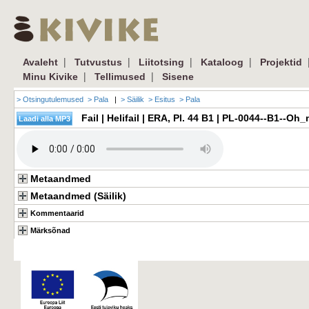
|
|
|
|
Avaleht
Tutvustus
Liitotsing
Kataloog
Projektid
|
|
Minu Kivike
Tellimused
Sisene
> Otsingutulemused
> Pala
|
> Säilik
> Esitus
> Pala
Fail | Helifail | ERA, Pl. 44 B1 | PL-0044--B1--
Metaandmed
Metaandmed (Säilik)
Kommentaarid
Märksõnad