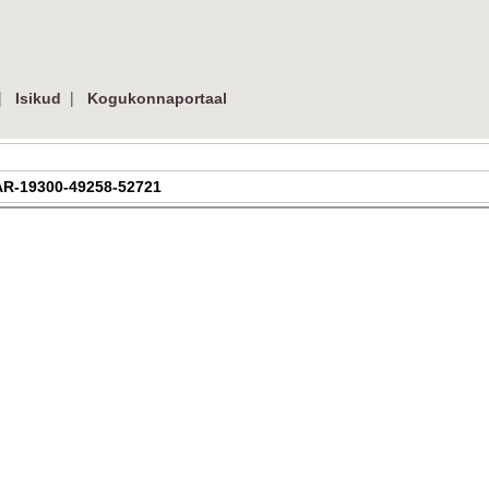
|
|
Isikud
Kogukonnaportaal
| AR-19300-49258-52721