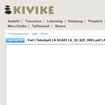
|
|
|
|
Avaleht
Tutvustus
Liitotsing
Kataloog
Projektid
|
|
Minu Kivike
Tellimused
Sisene
> Otsingutulemused
> Säilik
> Esitus
Fail | Tekstipilt | A 10.623 | A_10_623_0001.pdf 