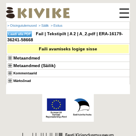
☰
> Otsingutulemused
> Säilik
> Esitus
Fail | Tekstipilt | A 2 | A_2.pdf | ERA-16179-
36241-58668
Faili avamiseks logige sisse
Metaandmed
Metaandmed (Säilik)
Kommentaarid
Märksõnad