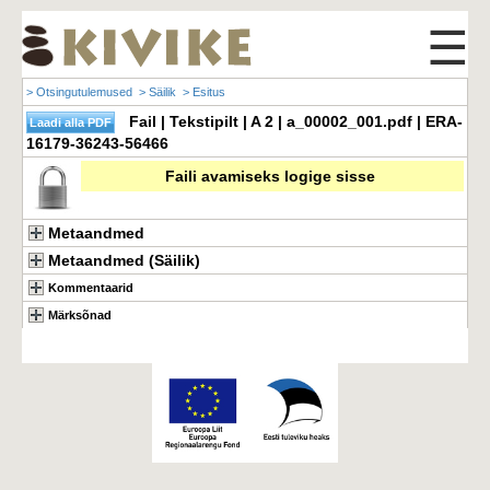
☰
> Otsingutulemused
> Säilik
> Esitus
Fail | Tekstipilt | A 2 | a_00002_001.pdf | ERA-
16179-36243-56466
Faili avamiseks logige sisse
Metaandmed
Metaandmed (Säilik)
Kommentaarid
Märksõnad