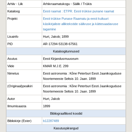
Arhiiv - Liik
Arhiivraamatukogu - Säilik / Trükis
Kataloog
Eesti raamat : ETPR. Eesti trükise punane raamat
Projekt
Eesti trükise Punase Raamatu ja eesti kultuuri
käsikirjaliste alliktekstide säilivuse ja kättesaadavuse
tagamine
Lisainfo
Hurt, Jakob; 1899
PID
AR-17294-53138-67561
Kataloogitunnused
Asutus
Eesti Kirjandusmuuseum
Viide
KMAR M.J.E. 299
Nimetus
Eesti astronomia : Kõne Peterburi Eesti Jaanikoguduse
Noortemeeste Seltsis 10. Jaan. 1899
(Originaal)pealkiri
Eesti astronomia : Kõne Peterburi Eesti Jaanikoguduse
Noortemeeste Seltsis 10. Jaan. 1899
Autor
Hurt, Jakob
Ilmumisaasta
1899
Bibliograafilised koodid
Bibliokirje (Ester)
b12287489
Kasutuspiirangud