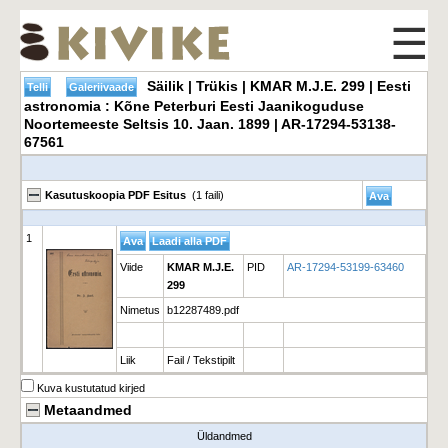
☰
Säilik | Trükis | KMAR M.J.E. 299 | Eesti
astronomia : Kõne Peterburi Eesti Jaanikoguduse
Noortemeeste Seltsis 10. Jaan. 1899 | AR-17294-53138-
67561
Kasutuskoopia PDF Esitus
(1 faili)
1
Viide
KMAR M.J.E.
PID
AR-17294-53199-63460
299
Nimetus
b12287489.pdf
Liik
Fail / Tekstipilt
Kuva kustutatud kirjed
Metaandmed
Üldandmed