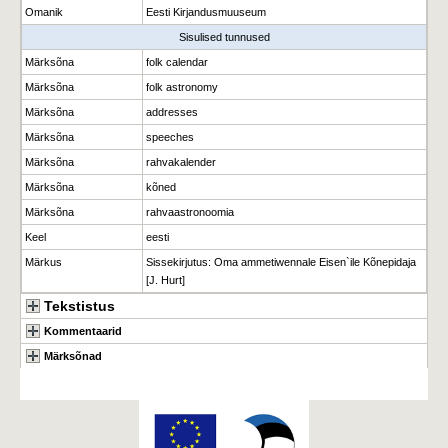
Omanik
Eesti Kirjandusmuuseum
Sisulised tunnused
Märksõna
folk calendar
Märksõna
folk astronomy
Märksõna
addresses
Märksõna
speeches
Märksõna
rahvakalender
Märksõna
kõned
Märksõna
rahvaastronoomia
Keel
eesti
Märkus
Sissekirjutus: Oma ammetiwennale Eisen`ile Kõnepidaja
[J. Hurt]
Tekstistus
Kommentaarid
Märksõnad