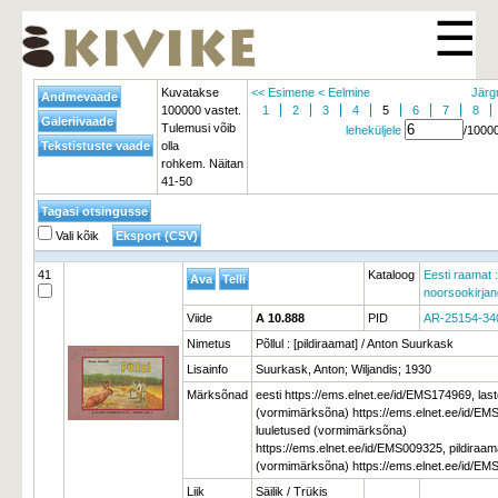
☰
Kuvatakse
<< Esimene
< Eelmine
Järg
100000 vastet.
1
2
3
4
5
6
7
8
Tulemusi võib
leheküljele
/1000
olla
rohkem. Näitan
41-50
Vali kõik
41
Kataloog
Eesti raamat :
noorsookirja
Viide
A 10.888
PID
AR-25154-34
Nimetus
Põllul : [pildiraamat] / Anton Suurkask
Lisainfo
Suurkask, Anton; Wiljandis; 1930
Märksõnad
eesti https://ems.elnet.ee/id/EMS174969, las
(vormimärksõna) https://ems.elnet.ee/id/EM
luuletused (vormimärksõna)
https://ems.elnet.ee/id/EMS009325, pildiraa
(vormimärksõna) https://ems.elnet.ee/id/E
Liik
Säilik / Trükis