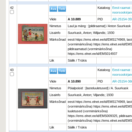
42
Kataloog
Eesti raamat :
noorsookirja
Viide
A 10.889
PID
AR-25154-35
Nimetus
Laul ja mäng : [pildiraamat] / Anton Suurkask
Lisainfo
Suurkask, Anton; Wiljandis; 1930
Märksõnad
eesti https://ems.elnet.ee/id/EMS174969, las
(vormimärksõna) https://ems.elnet.ee/id/EM
pildiraamatud (vormimärksõna)
https://ems.elnet.ee/id/EMS014937
Liik
Säilik / Trükis
43
Kataloog
Eesti raamat :
noorsookirja
Viide
A 10.890
PID
AR-25154-36
Nimetus
Pöialpoisid : [lasteluuletused] / A. Suurkask
Lisainfo
Suurkask, Anton; Viljandis; 1930
Märksõnad
eesti https://ems.elnet.ee/id/EMS174969, las
(vormimärksõna) https://ems.elnet.ee/id/EM
luuletused (vormimärksõna)
https://ems.elnet.ee/id/EMS009325, pildiraa
(vormimärksõna) https://ems.elnet.ee/id/E
Liik
Säilik / Trükis