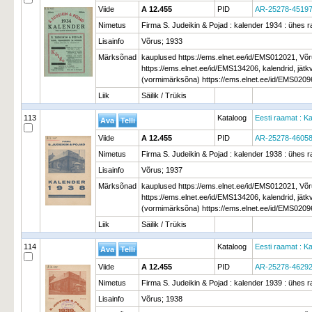
Viide
A 12.455
PID
AR-25278-45197
Nimetus
Firma S. Judeikin & Pojad : kalender 1934 : ühes 
Lisainfo
Võrus; 1933
Märksõnad
kauplused https://ems.elnet.ee/id/EMS012021, Võr
https://ems.elnet.ee/id/EMS134206, kalendrid, jätk
(vormimärksõna) https://ems.elnet.ee/id/EMS0209
Liik
Säilik / Trükis
113
Kataloog
Eesti raamat : Ka
Viide
A 12.455
PID
AR-25278-46058
Nimetus
Firma S. Judeikin & Pojad : kalender 1938 : ühes 
Lisainfo
Võrus; 1937
Märksõnad
kauplused https://ems.elnet.ee/id/EMS012021, Võr
https://ems.elnet.ee/id/EMS134206, kalendrid, jätk
(vormimärksõna) https://ems.elnet.ee/id/EMS0209
Liik
Säilik / Trükis
114
Kataloog
Eesti raamat : Ka
Viide
A 12.455
PID
AR-25278-46292
Nimetus
Firma S. Judeikin & Pojad : kalender 1939 : ühes 
Lisainfo
Võrus; 1938