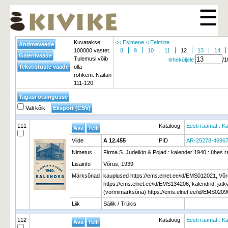
☰
Kuvatakse
<< Esimene
< Eelmine
100000 vastet.
8
9
10
11
12
13
14
Tulemusi võib
leheküljele
/1
olla
rohkem. Näitan
111-120
Vali kõik
111
Kataloog
Eesti raamat : Ka
Viide
A 12.455
PID
AR-25278-46967
Nimetus
Firma S. Judeikin & Pojad : kalender 1940 : ühes 
Lisainfo
Võrus; 1939
Märksõnad
kauplused https://ems.elnet.ee/id/EMS012021, Võr
https://ems.elnet.ee/id/EMS134206, kalendrid, jätk
(vormimärksõna) https://ems.elnet.ee/id/EMS0209
Liik
Säilik / Trükis
112
Kataloog
Eesti raamat : Ka