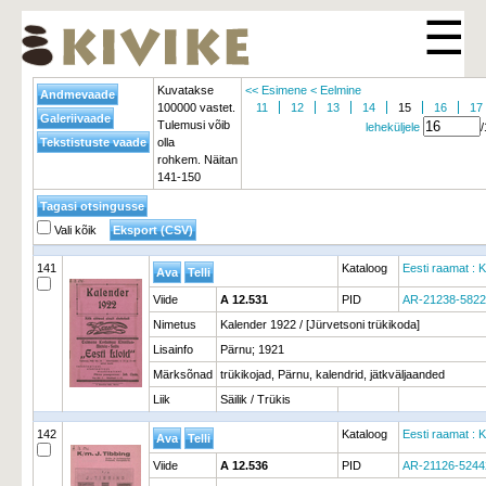
☰
Kuvatakse
<< Esimene
< Eelmine
100000 vastet.
11
12
13
14
15
16
17
Tulemusi võib
leheküljele
olla
rohkem. Näitan
141-150
Vali kõik
141
Kataloog
Eesti raamat : K
Viide
A 12.531
PID
AR-21238-5822
Nimetus
Kalender 1922 / [Jürvetsoni trükikoda]
Lisainfo
Pärnu; 1921
Märksõnad
trükikojad, Pärnu, kalendrid, jätkväljaanded
Liik
Säilik / Trükis
142
Kataloog
Eesti raamat : K
Viide
A 12.536
PID
AR-21126-5244