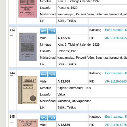
Nimetus
K/m. J. Tibbing'i kalender 1937
Lisainfo
Petseris; 1929
Märksõnad
kaubamajad, Petseri, Võru, Setumaa, kalendrid, jä
Liik
Säilik / Trükis
143
Kataloog
Eesti raamat : K
Viide
A 12.536
PID
AR-21126-5155
Nimetus
K/m. J. Tibbing'i kalender 1929
Lisainfo
Petseris; 1929
Märksõnad
kaubamajad, Petseri, Võru, Setumaa, kalendrid, jä
Liik
Säilik / Trükis
144
Kataloog
Eesti raamat : K
Viide
A 12.538
PID
AR-21126-5263
Nimetus
"Ugala" tähtraamat 1929
Lisainfo
Valga
Märksõnad
kalendrid, jätkväljaanded
Liik
Säilik / Trükis
145
Kataloog
Eesti raamat : K
Viide
A 12.539
PID
AR-21126-5275